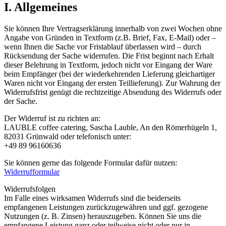
I. Allgemeines
Sie können Ihre Vertragserklärung innerhalb von zwei Wochen ohne
Angabe von Gründen in Textform (z.B. Brief, Fax, E-Mail) oder –
wenn Ihnen die Sache vor Fristablauf überlassen wird – durch
Rücksendung der Sache widerrufen. Die Frist beginnt nach Erhalt
dieser Belehrung in Textform, jedoch nicht vor Eingang der Ware
beim Empfänger (bei der wiederkehrenden Lieferung gleichartiger
Waren nicht vor Eingang der ersten Teillieferung). Zur Wahrung der
Widerrufsfrist genügt die rechtzeitige Absendung des Widerrufs oder
der Sache.
Der Widerruf ist zu richten an:
LAUBLE coffee catering, Sascha Lauble, An den Römerhügeln 1,
82031 Grünwald oder telefonisch unter:
+49 89 96160636
Sie können gerne das folgende Formular dafür nutzen:
Widerrufformular
Widerrufsfolgen
Im Falle eines wirksamen Widerrufs sind die beiderseits
empfangenen Leistungen zurückzugewähren und ggf. gezogene
Nutzungen (z. B. Zinsen) herauszugeben. Können Sie uns die
empfangene Leistung ganz oder teilweise nicht oder nur in