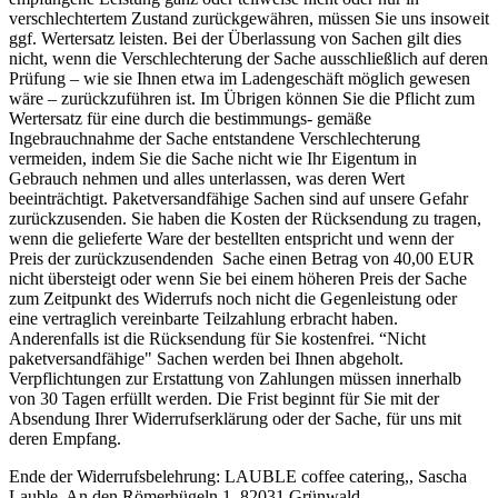
verschlechtertem Zustand zurückgewähren, müssen Sie uns insoweit
ggf. Wertersatz leisten. Bei der Überlassung von Sachen gilt dies
nicht, wenn die Verschlechterung der Sache ausschließlich auf deren
Prüfung – wie sie Ihnen etwa im Ladengeschäft möglich gewesen
wäre – zurückzuführen ist. Im Übrigen können Sie die Pflicht zum
Wertersatz für eine durch die bestimmungs- gemäße
Ingebrauchnahme der Sache entstandene Verschlechterung
vermeiden, indem Sie die Sache nicht wie Ihr Eigentum in
Gebrauch nehmen und alles unterlassen, was deren Wert
beeinträchtigt. Paketversandfähige Sachen sind auf unsere Gefahr
zurückzusenden. Sie haben die Kosten der Rücksendung zu tragen,
wenn die gelieferte Ware der bestellten entspricht und wenn der
Preis der zurückzusendenden Sache einen Betrag von 40,00 EUR
nicht übersteigt oder wenn Sie bei einem höheren Preis der Sache
zum Zeitpunkt des Widerrufs noch nicht die Gegenleistung oder
eine vertraglich vereinbarte Teilzahlung erbracht haben.
Anderenfalls ist die Rücksendung für Sie kostenfrei. “Nicht
paketversandfähige" Sachen werden bei Ihnen abgeholt.
Verpflichtungen zur Erstattung von Zahlungen müssen innerhalb
von 30 Tagen erfüllt werden. Die Frist beginnt für Sie mit der
Absendung Ihrer Widerrufserklärung oder der Sache, für uns mit
deren Empfang.
Ende der Widerrufsbelehrung: LAUBLE coffee catering,, Sascha
Lauble, An den Römerhügeln 1, 82031 Grünwald